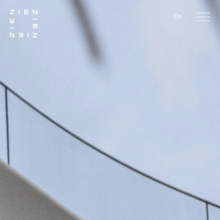
En
Men