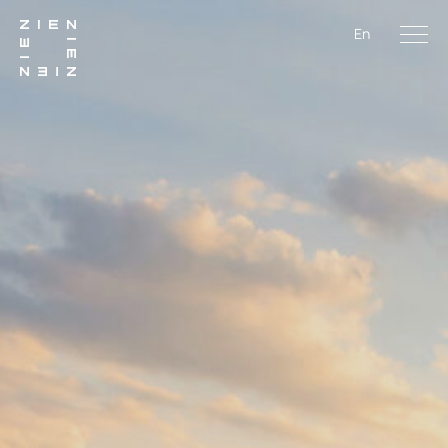
En
Men